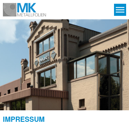
COMPANY
PRODUCTS
APPLICATIONS
MACHINERY
QUALITY
CHOOSE LANGUANGE
IMPRESSUM