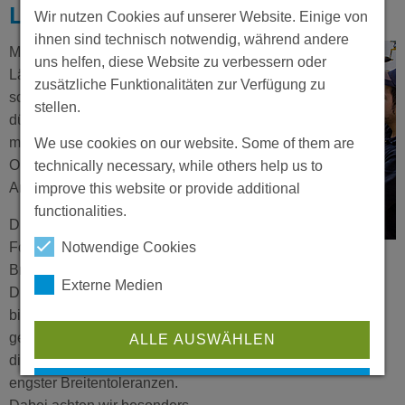
LÄNGSTEILANLAGE
Wir nutzen Cookies auf unserer Website. Einige von
Elektrochemische Entfettung
ihnen sind technisch notwendig, während andere
Mit unseren Präzisions-
uns helfen, diese Website zu verbessern oder
Längsteilanlagen
QUALITÄT
zusätzliche Funktionalitäten zur Verfügung zu
schneiden und wickeln wir
stellen.
KARRIERE
dünnste Bänder und Folien
mit empfindlichen
We use cookies on our website. Some of them are
CHOOSE LANGUANGE
Oberflächen in einem
technically necessary, while others help us to
Arbeitsschritt.
improve this website or provide additional
functionalities.
Die gewalzten Bänder und
Notwendige Cookies
Folien können bis zu einer
Breite von 1.000 mm und im
Externe Medien
Dickenbereich von 1,0 mm
bis an 0,015 mm
geschnitten werden und
ALLE AUSWÄHLEN
dies unter Einhaltung
engster Breitentoleranzen.
ABLEHNEN / DISMISS